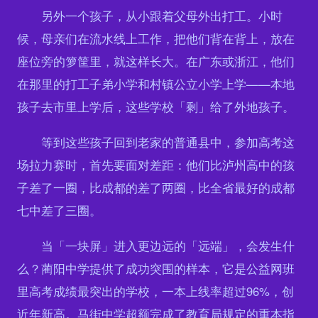
另外一个孩子，从小跟着父母外出打工。小时
候，母亲们在流水线上工作，把他们背在背上，放在
座位旁的箩筐里，就这样长大。在广东或浙江，他们
在那里的打工子弟小学和村镇公立小学上学——本地
孩子去市里上学后，这些学校「剩」给了外地孩子。
等到这些孩子回到老家的普通县中，参加高考这
场拉力赛时，首先要面对差距：他们比泸州高中的孩
子差了一圈，比成都的差了两圈，比全省最好的成都
七中差了三圈。
当「一块屏」进入更边远的「远端」，会发生什
么？蔺阳中学提供了成功突围的样本，它是公益网班
里高考成绩最突出的学校，一本上线率超过96%，创
近年新高。马街中学超额完成了教育局规定的重本指