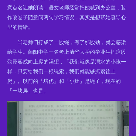
意点名让她朗读。语文老师经常把她喊到办公室，装
作改卷子随意问两句学习情况，其实是想帮她疏导心
里的情绪。
当老师们拧成了一股绳，有了那股劲，就会感染
给学生。蔺阳中学一名考上清华大学的毕业生把这股
劲形容成向上爬的渴望，「我们就像是溺水的小孩一
样，只要给我们一根绳索，我们就能够抓紧往上
爬」。以前的「培优」和「小灶」是绳子，现在的
「一块屏」也是。