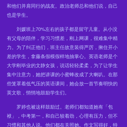
和他们并肩同行的战友。政治老师总和他们说，自己
也是学生。
刘媛班上70%左右的孩子都是留守儿童。从小没
有父母的陪伴，学习习惯差，刚上网课，很难集中精
力。为了纠正他们，班主任故意装得严厉，揪住开小
差的学生，拿藤条假模假样地抽掌心。英语老师是个
大学刚毕业的文静女孩，说话轻轻柔柔，为了让学生
集中注意力，她把讲课的小蜜蜂改成了大喇叭。在那
些笼罩着低气压的英语课间，她会放一首节奏明快的
英文歌，悄悄地鼓励学生们。
罗婷也被这样鼓励过。老师们都知道她有「包
袱」，中考第一，和自己较着劲，心理有压力，但不
习惯和其他人说。他们都在关照她。作文写得好，特