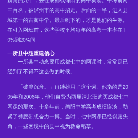
麟角的几个，去往成都或绵阳的高中就读。中考前两
三百名，被泸州市的高中招走。后面的一半，进入县
城第一的古蔺中学。最后剩下的，才是他们的生源。
在引入网班前，这些学校平均每年的高考一本率在1
0%到20%间。
一所县中想重建信心
一所县中动念要用成都七中的网课时，常常是已
经到了不得不这么做的时候。
「破釜沉舟。」肖继雄用了这个词。他指的是20
05年和2006年，他们自费为两届清北班购买成都七中
网课的那次。十多年前，蔺阳中学高考成绩惨淡，勒
紧了裤腰带想奋力一搏。当时，七中网课已经崭露头
角，一些困境中的县中视为救命稻草。