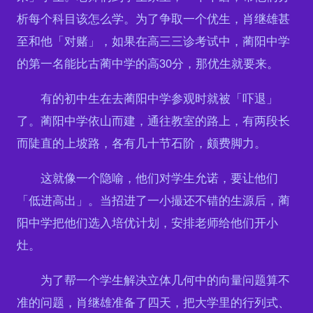
析每个科目该怎么学。为了争取一个优生，肖继雄甚
至和他「对赌」，如果在高三三诊考试中，蔺阳中学
的第一名能比古蔺中学的高30分，那优生就要来。
有的初中生在去蔺阳中学参观时就被「吓退」
了。蔺阳中学依山而建，通往教室的路上，有两段长
而陡直的上坡路，各有几十节石阶，颇费脚力。
这就像一个隐喻，他们对学生允诺，要让他们
「低进高出」。当招进了一小撮还不错的生源后，蔺
阳中学把他们选入培优计划，安排老师给他们开小
灶。
为了帮一个学生解决立体几何中的向量问题算不
准的问题，肖继雄准备了四天，把大学里的行列式、