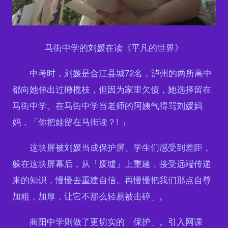
马街中学的刘媛在读《平凡的世界》
中考时，刘媛是合江县城72名，泸州的两所高中
都向她伸出过橄榄枝，但因为家里欠债，她选择留在
马街中学。在马街中学当老师的阿姨气得骂刘媛妈
妈，「你把娃留在马街读？! 」
这块屏被刘媛当成保护屏。学生们感受到差距，
躲在这块屏幕后，从「废墟」上重建，接受远端传递
来的知识，慢慢去重建自信。再慢慢把我们那点自尊
加粗，加厚，让它不那么轻易被击碎」。
蔺阳中学则做了更切实的「保护」。引入网课